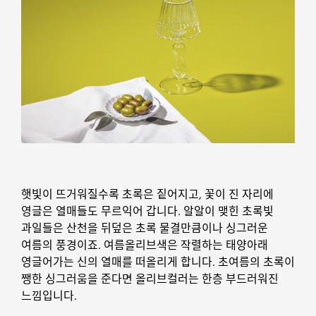
햇빛이 뜨거워질수록 초록은 짙어지고, 꽃이 진 자리에
영글은 열매들도 무르익어 갑니다. 알알이 맺힌 초록빛
과일들은 산천을 뒤덮은 초록 물결만큼이나 싱그러운
여름의 풍경이죠. 여름올리브색은 작렬하는 태양아래
영글어가는 신의 열매를 떠올리게 합니다. 초여름의 초록이
쨍한 싱그러움을 준다면 올리브컬러는 한층 부드러워진
느낌입니다.