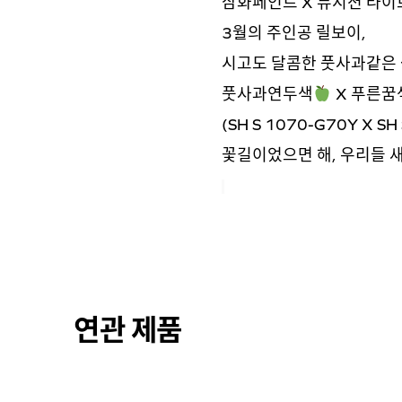
삼화페인트 X 뮤지션 라이브 – 
3월의 주인공 릴보이,
시고도 달콤한 풋사과같은 
풋사과연두색
X 푸른꿈
(SH S 1070-G70Y X SH 
꽃길이었으면 해, 우리들 
연관 제품