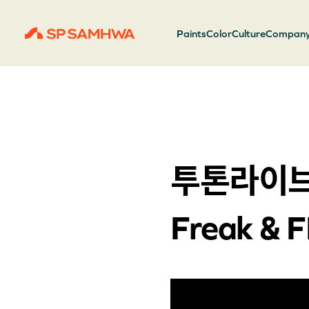
Paints
Color
Culture
Compan
투톤라이브 
Freak & 