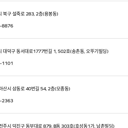
북구 설죽로 283, 2층(용봉동)
-8876
 대덕구 동서대로1777번길 1, 502호(송촌동, 오뚜기빌딩)
-1101
산시 삼동로 40번길 54, 2층(모종동)
-2363
주시 덕진구 동부대로 879, B동 303호(호성동1가, 남촌빌딩)