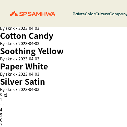
Milk White
By
sknk
•
2023-04-03
Paints
Color
Culture
Compan
Fog
By
sknk
•
2023-04-03
Cotton Candy
By
sknk
•
2023-04-03
Soothing Yellow
By
sknk
•
2023-04-03
Paper White
By
sknk
•
2023-04-03
Silver Satin
By
sknk
•
2023-04-03
이전
1
…
4
5
6
7