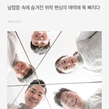
날렵함 속에 숨겨진 위력 펜싱의 매력에 푹 빠지다
2020.12.23