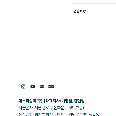
목록으로
에스피삼화(주)
대표이사: 배맹달, 김현정
서울본사: 서울 종로구 돈화문로 58 (묘동)
안산공장: 경기도 안산시 단원구 별망로 178 (성곡동)