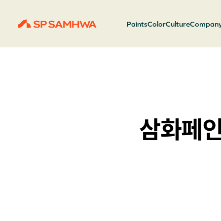
Paints
Color
Culture
Compan
삼화페인